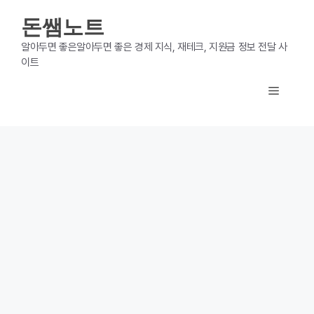
컨
돈쌤노트
텐
알아두면 좋은알아두면 좋은 경제 지식, 재테크, 지원금 정보 전달 사
이트
츠
메
로
건
뉴
너
뛰
기