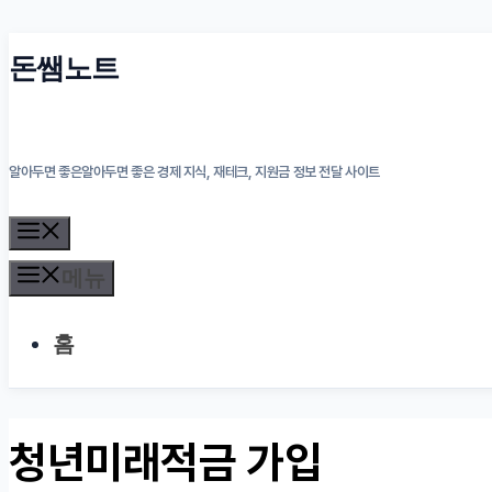
컨
돈쌤노트
텐
츠
알아두면 좋은알아두면 좋은 경제 지식, 재테크, 지원금 정보 전달 사이트
로
건
메
뉴
너
메뉴
뛰
홈
기
청년미래적금 가입