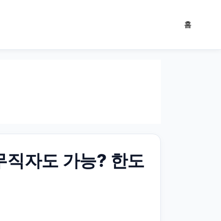
홈
무직자도 가능? 한도