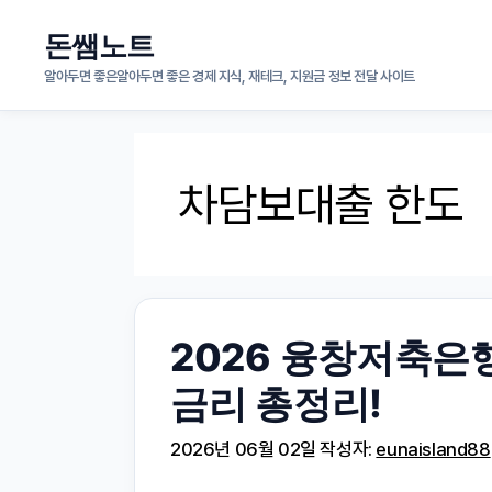
컨
돈쌤노트
텐
알아두면 좋은알아두면 좋은 경제 지식, 재테크, 지원금 정보 전달 사이트
츠
로
차담보대출 한도
건
너
뛰
기
2026 융창저축은
금리 총정리!
2026년 06월 02일
작성자:
eunaisland88