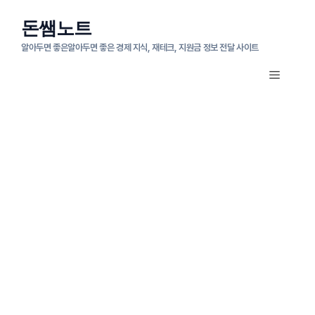
컨
돈쌤노트
텐
알아두면 좋은알아두면 좋은 경제 지식, 재테크, 지원금 정보 전달 사이트
츠
메
로
뉴
건
너
뛰
기