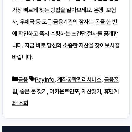
가장 빠르게 찾는 방법을 알아보세요. 은행, 보험
사, 우체국 등 모든 금융기관의 잠자는 돈을 한 번
에 확인하고 즉시 수령하는 초간단 절차를 공개합
니다. 지금 바로 당신의 소중한 자산을 찾아보시길
바랍니다.
카
태
금융
Payinfo
,
계좌통합관리서비스
,
금융꿀
테
그
팁
,
숨은 돈 찾기
,
어카운트인포
,
재산찾기
,
휴면계
고
좌 조회
리