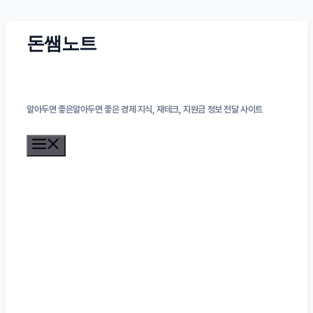
컨
돈쌤노트
텐
츠
알아두면 좋은알아두면 좋은 경제 지식, 재테크, 지원금 정보 전달 사이트
로
메
건
뉴
너
뛰
기