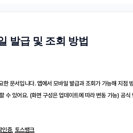
 발급 및 조회 방법
요한 문서입니다. 앱에서 모바일 발급과 조회가 가능해 지점 방
료할 수 있어요. (화면 구성은 업데이트에 따라 변동 가능) 공식
확인증
,
토스뱅크