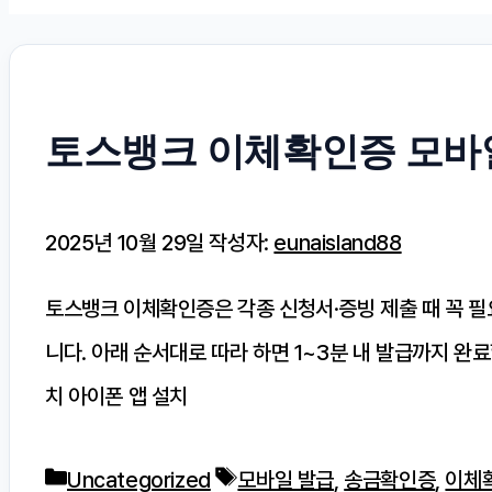
토스뱅크 이체확인증 모바일
2025년 10월 29일
작성자:
eunaisland88
토스뱅크 이체확인증은 각종 신청서·증빙 제출 때 꼭 필
니다. 아래 순서대로 따라 하면 1~3분 내 발급까지 완
치 아이폰 앱 설치
카
태
Uncategorized
모바일 발급
,
송금확인증
,
이체