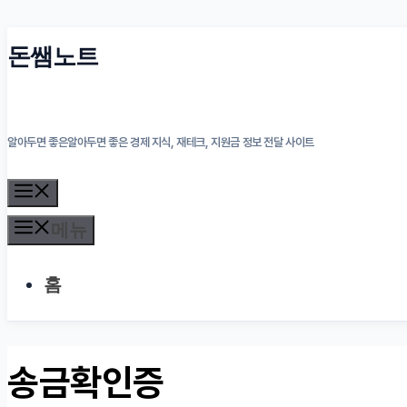
컨
돈쌤노트
텐
츠
알아두면 좋은알아두면 좋은 경제 지식, 재테크, 지원금 정보 전달 사이트
로
건
메
뉴
너
메뉴
뛰
홈
기
송금확인증