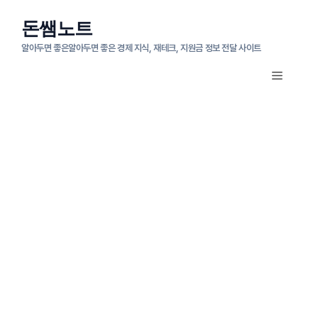
컨
돈쌤노트
텐
알아두면 좋은알아두면 좋은 경제 지식, 재테크, 지원금 정보 전달 사이트
츠
메
로
뉴
건
너
뛰
기