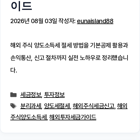
이드
2026년 08월 03일
작성자:
eunaisland88
해외 주식 양도소득세 절세 방법을 기본공제 활용과
손익통산, 신고 절차까지 실전 노하우로 정리했습니
다.
카
세금정보
,
투자정보
테
태
분리과세
,
양도세절세
,
해외주식세금신고
,
해외
고
그
주식양도소득세
,
해외투자세금가이드
리