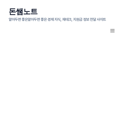
컨
돈쌤노트
텐
알아두면 좋은알아두면 좋은 경제 지식, 재테크, 지원금 정보 전달 사이트
츠
메
로
뉴
건
너
뛰
기