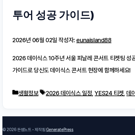
투어 성공 가이드)
2026년 06월 02일
작성자:
eunaisland88
2026 데이식스 10주년 서울 피날레 콘서트 티켓팅 성공
가이드로 당신도 데이식스 콘서트 현장에 함께하세요!
카
태
생활정보
2026 데이식스 일정
,
YES24 티켓
,
데이
테
그
고
리
© 2026 돈쌤노트
• 제작됨
GeneratePress