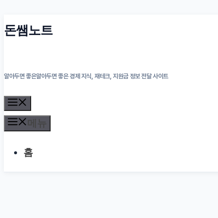
컨
돈쌤노트
텐
츠
알아두면 좋은알아두면 좋은 경제 지식, 재테크, 지원금 정보 전달 사이트
로
건
메
뉴
너
메뉴
뛰
홈
기