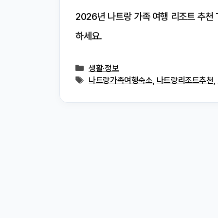
2026년 나트랑 가족 여행 리조트 추천
하세요.
카
생활·정보
테
태
나트랑가족여행숙소
,
나트랑리조트추천
,
고
그
리