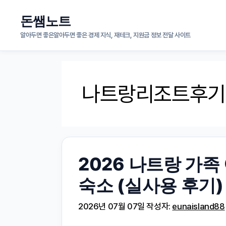
컨
돈쌤노트
텐
알아두면 좋은알아두면 좋은 경제 지식, 재테크, 지원금 정보 전달 사이트
츠
로
나트랑리조트후기
건
너
뛰
기
2026 나트랑 가족
숙소 (실사용 후기)
2026년 07월 07일
작성자:
eunaisland88