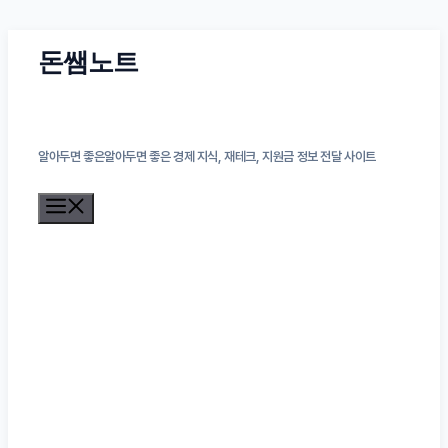
컨
돈쌤노트
텐
츠
알아두면 좋은알아두면 좋은 경제 지식, 재테크, 지원금 정보 전달 사이트
로
메
건
뉴
너
뛰
기