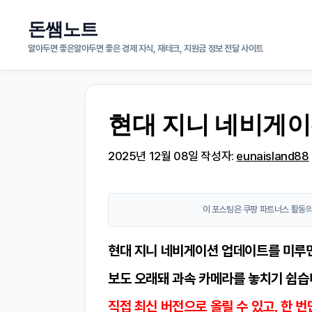
컨
돈쌤노트
텐
알아두면 좋은알아두면 좋은 경제 지식, 재테크, 지원금 정보 전달 사이트
츠
로
현대 지니 네비게이
건
너
2025년 12월 08일
작성자:
eunaisland88
뛰
기
이 포스팅은 쿠팡 파트너스 활동의
현대 지니 네비게이션 업데이트를 미루면
보도 오래돼 과속 카메라를 놓치기 쉽습
직접 최신 버전으로 올릴 수 있고, 한 