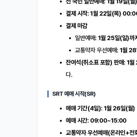
전 국민 일반예매
:
1월 19일(월)
결제 시작
:
1월 22일(목) 00:
결제 마감
일반예매:
1월 25일(일)까
교통약자 우선예매:
1월 2
잔여석(취소표 포함) 판매
:
1월 
다.
SRT 예매 시작(SR)
예매 기간(4일)
:
1월 26일(월) 
예매 시간
:
09:00~15:00
교통약자 우선예매(온라인+전