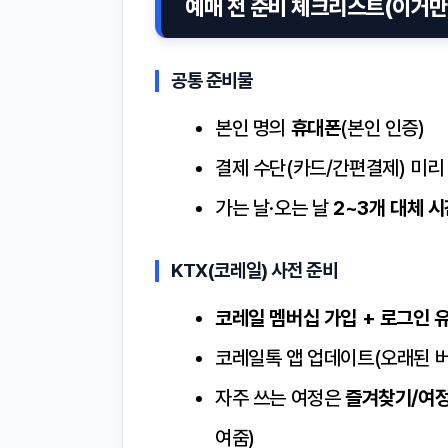
예매 전 준비 체크리스트(이거만
공통 준비물
본인 명의
휴대폰
(본인 인증)
결제 수단(카드/간편결제) 미리
가는 날·오는 날
2~3개 대체 
KTX(코레일) 사전 준비
코레일 멤버십 가입 + 로그인 
코레일톡 앱 업데이트(오래된 버
자주 쓰는 여정은
즐겨찾기/여
여줌)