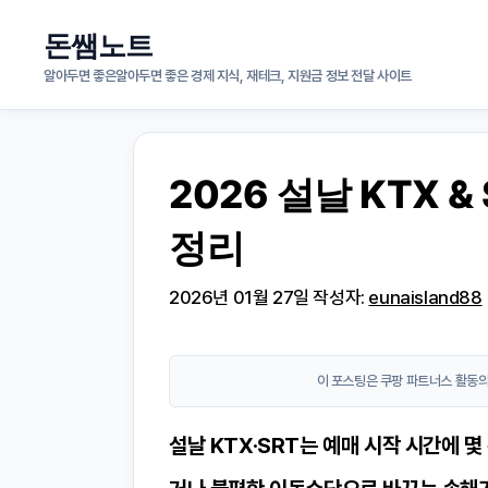
컨
돈쌤노트
텐
알아두면 좋은알아두면 좋은 경제 지식, 재테크, 지원금 정보 전달 사이트
츠
로
2026 설날 KTX &
건
정리
너
뛰
2026년 01월 27일
작성자:
eunaisland88
기
이 포스팅은 쿠팡 파트너스 활동의
설날 KTX·SRT는 예매 시작 시간에 몇