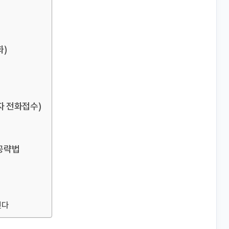
화)
자 전화접수)
 공략법
진다