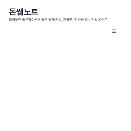
컨
돈쌤노트
텐
알아두면 좋은알아두면 좋은 경제 지식, 재테크, 지원금 정보 전달 사이트
츠
메
로
뉴
건
너
뛰
기