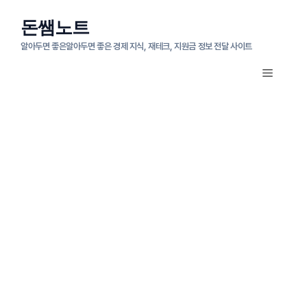
컨
돈쌤노트
텐
알아두면 좋은알아두면 좋은 경제 지식, 재테크, 지원금 정보 전달 사이트
츠
메
로
뉴
건
너
뛰
기