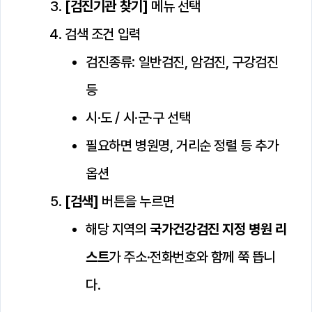
[검진기관 찾기]
메뉴 선택
검색 조건 입력
검진종류: 일반검진, 암검진, 구강검진
등
시·도 / 시·군·구 선택
필요하면 병원명, 거리순 정렬 등 추가
옵션
[검색]
버튼을 누르면
해당 지역의
국가건강검진 지정 병원 리
스트
가 주소·전화번호와 함께 쭉 뜹니
다.