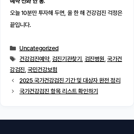
예약 전화 한 통.
오늘 10분만 투자해 두면, 올 한 해 건강검진 걱정은
끝입니다.
카
Uncategorized
테
태
건강검진예약
,
검진기관찾기
,
검진병원
,
국가건
고
그
강검진
,
국민건강보험
리
2025 국가건강검진 기간 및 대상자 완전 정리
국가건강검진 항목 리스트 확인하기