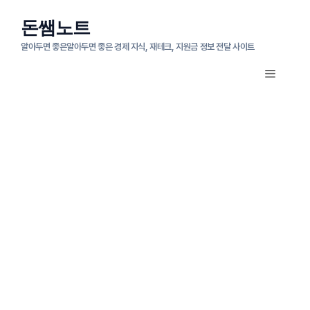
컨
돈쌤노트
텐
알아두면 좋은알아두면 좋은 경제 지식, 재테크, 지원금 정보 전달 사이트
츠
메
로
뉴
건
너
뛰
기