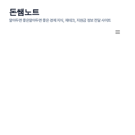
컨
돈쌤노트
텐
알아두면 좋은알아두면 좋은 경제 지식, 재테크, 지원금 정보 전달 사이트
츠
메
로
뉴
건
너
뛰
기