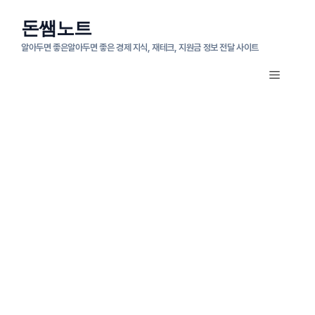
컨
돈쌤노트
텐
알아두면 좋은알아두면 좋은 경제 지식, 재테크, 지원금 정보 전달 사이트
츠
메
로
뉴
건
너
뛰
기