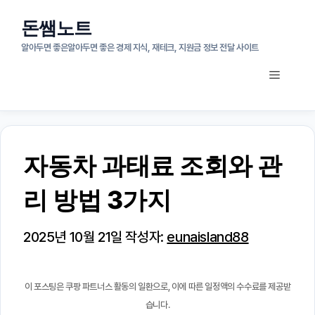
컨
돈쌤노트
텐
알아두면 좋은알아두면 좋은 경제 지식, 재테크, 지원금 정보 전달 사이트
츠
메
로
뉴
건
너
자동차 과태료 조회와 관
뛰
리 방법 3가지
기
2025년 10월 21일
작성자:
eunaisland88
이 포스팅은 쿠팡 파트너스 활동의 일환으로, 이에 따른 일정액의 수수료를 제공받
습니다.