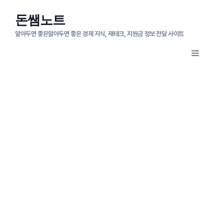
컨
돈쌤노트
텐
알아두면 좋은알아두면 좋은 경제 지식, 재테크, 지원금 정보 전달 사이트
츠
메
로
뉴
건
너
뛰
기